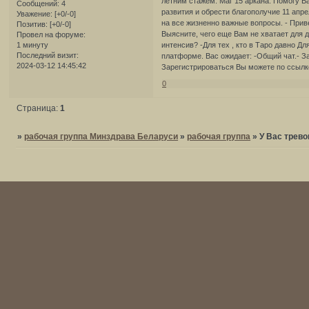
летним стажем. Маг 15 аркана. Помогу В
Сообщений:
4
развития и обрести благополучие 11 апре
Уважение:
[+0/-0]
на все жизненно важные вопросы. - Прив
Позитив:
[+0/-0]
Выясните, чего еще Вам не хватает для 
Провел на форуме:
1 минуту
интенсив? -Для тех , кто в Таро давно Д
Последний визит:
платформе. Вас ожидает: -Общий чат.- З
2024-03-12 14:45:42
Зарегистрироваться Вы можете по ссылк
0
Страница:
1
»
рабочая группа Минздрава Беларуси
»
рабочая группа
»
У Вас трево