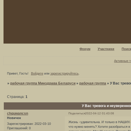
Форум
Участники
Поис
Активные 
Привет, Гость!
Войдите
или
зарегистрируйтесь
.
»
рабочая группа Минздрава Беларуси
»
рабочая группа
»
У Вас трево
Страница:
1
У Вас тревога и неуверенно
chquwancsn
Поделиться
2022-04-12 01:43:08
Новичок
Жизнь –удивительна. И только в НАШИХ с
Зарегистрирован
: 2022-03-10
что нужно менять? Хотите разобраться в
Приглашений:
0